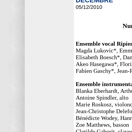
DECEMBRE
05/12
/2010
Nun
Ensemble vocal Ripie
Magda Lukovic*, Emma 
Elisabeth Boesch*, Dani
Akeo Hasegawa*, Florin
Fabien Gaschy*, Jean-P
Ensemble instrument
Blanka Eberhardt, Arth
Antoine Spindler, alto
Marie Roskosz, violonc
Jean-Christophe Delefo
Bénédicte Wodey, Hanna
Zoe Matthews, basson
Clotilde Gaborit, clave