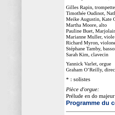
Gilles Rapin, trompette
Timothée Oudinot, Nath
Meike Augustin, Kate 
Martha Moore, alto
Pauline Buet, Marjolai
Marianne Muller, viol
Richard Myron, violon
Stéphane Tamby, basso
Sarah Kim, clavecin
Yannick Varlet, orgue
Graham O’Reilly, direc
* : solistes
Pièce d'orgue:
Prélude en do maje
Programme du co