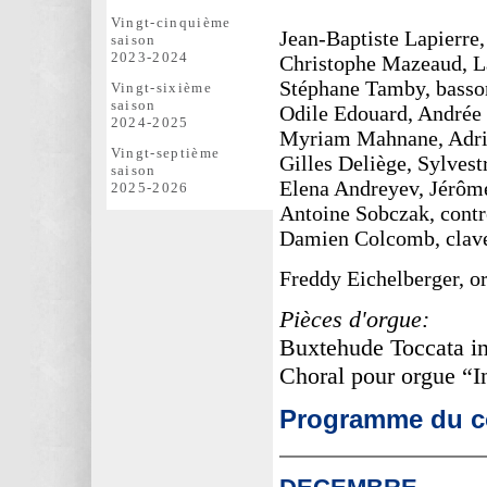
Vingt-cinquième
Jean-Baptiste Lapierre,
saison
2023-2024
Christophe Mazeaud, La
Stéphane Tamby, basso
Vingt-sixième
saison
Odile Edouard, Andrée 
2024-2025
Myriam Mahnane, Adrie
Vingt-septième
Gilles Deliège, Sylvest
saison
Elena Andreyev, Jérôme
2025-2026
Antoine Sobczak, contr
Damien Colcomb, clav
Freddy Eichelberger, or
Pièces d'orgue:
Buxtehude Toccata 
Choral pour orgue “
Programme du co