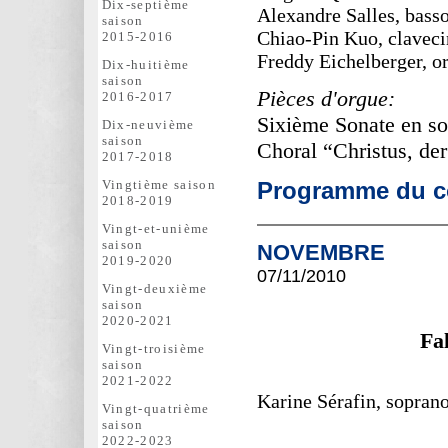
Dix-septième
Alexandre Salles, bass
saison
Chiao-Pin Kuo, claveci
2015-2016
Freddy Eichelberger, o
Dix-huitième
saison
Pièces d'orgue:
2016-2017
Sixième Sonate en s
Dix-neuvième
saison
Choral “Christus, de
2017-2018
Programme du co
Vingtième saison
2018-2019
Vingt-et-unième
saison
NOVEMBRE
2019-2020
07/11
/2010
Vingt-deuxième
saison
2020-2021
Fal
Vingt-troisième
saison
2021-2022
Karine Sérafin, sopran
Vingt-quatrième
saison
2022-2023