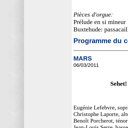
Pièces d'orgue:
Prélude en si mineu
Buxtehude: passacai
Programme du co
MARS
06/03
/2011
Sehet!
Eugénie Lefebvre, sop
Christophe Laporte, alt
Benoît Porcherot, ténor
Jean-Louis Serre, basse