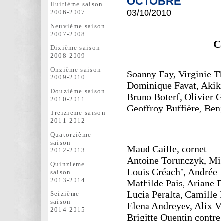
OCTOBRE
Huitième saison
03/10
/2010
2006-2007
Neuvième saison
2007-2008
C
Dixième saison
2008-2009
Onzième saison
Soanny Fay, Virginie 
2009-2010
Dominique Favat, Akik
Douzième saison
Bruno Boterf, Olivier G
2010-2011
Geoffroy Buffière, Ben
Treizième saison
2011-2012
Quatorzième
saison
Maud Caille, cornet
2012-2013
Antoine Torunczyk, Mi
Quinzième
Louis Créach’, Andrée 
saison
2013-2014
Mathilde Pais, Ariane 
Lucia Peralta, Camille 
Seizième
saison
Elena Andreyev, Alix Ve
2014-2015
Brigitte Quentin contre