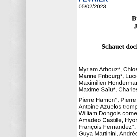
05/02
/2023
B
J
Schauet doc
Myriam Arbouz*, Chloe
Marine Fribourg*, Luc
Maximilien Hondermar
Maxime Saïu*, Charle
Pierre Hamon°, Pierre
Antoine Azuelos tromp
William Dongois corne
Amadeo Castille, Hyo
François Fernandez°,
Guya Martinini, Andrée