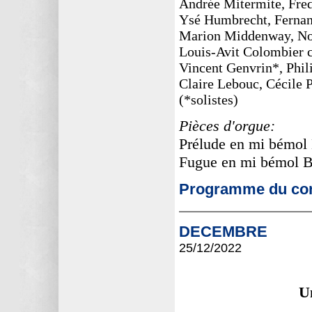
Andrée Mitermite, Fred
Ysé Humbrecht, Fernan
Marion Middenway, Nor
Louis-Avit Colombier c
Vincent Genvrin*, Phi
Claire Lebouc, Cécile P
(*solistes)
Pièces d'orgue:
Prélude en mi bémo
Fugue en mi bémol
Programme du con
DECEMBRE
25/12
/2022
U