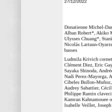
27/12
/2022
Donatienne Michel-Dans
Alban Robert*, Akiko M
Ulysses Chuang*, Stani
Nicolás Lartaun-Oyarzu
basses
Ludmila Krivich cornet
Clément Diez, Eric Gay
Sayaka Shinoda, Andrée
Nadi Perez-Mayorga, A
Cibeles Bullon-Muñoz, 
Audrey Sabattier, Cécil
Philippe Ramin claveci
Kamran Kahnamouee o
Isabelle Veillet, Josep