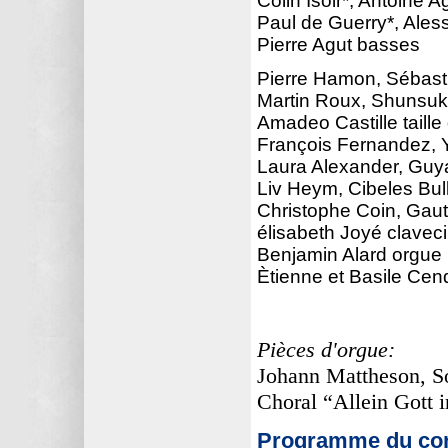
Colin Isoir*, Antoine
Paul de Guerry*, Ales
Pierre Agut basses
Pierre Hamon, Sébasti
Martin Roux, Shunsuk
Amadeo Castille taille
François Fernandez, Y
Laura Alexander, Guya
Liv Heym, Cibeles Bul
Christophe Coin, Gauth
élisabeth Joyé clavecin
Benjamin Alard orgue
Ètienne et Basile Cend
Pièces d'orgue:
Johann Mattheson, So
Choral “Allein Gott
Programme du con