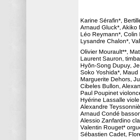
Karine Sérafin*, Berti
Arnaud Gluck*, Akiko 
Léo Reymann*, Colin I
Lysandre Chalon*, Val
Olivier Mourault**, M
Laurent Sauron, timba
Hyôn-Song Dupuy, Jea
Soko Yoshida*, Maud 
Marguerite Dehors, Ju
Cibeles Bullon, Alexan
Paul Poupinet violonce
Hyérine Lassalle viol
Alexandre Teyssonniè
Arnaud Condé basso
Alessio Zanfardino cl
Valentin Rouget* orgu
Sébastien Cadet, Flor