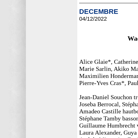
DECEMBRE
04/12
/2022
Wac
Alice Glaie*, Catherin
Marie Sarlin, Akiko Ma
Maximilien Hondermarc
Pierre-Yves Cras*, Pau
Jean-Daniel Souchon tr
Joseba Berrocal, Stéph
Amadeo Castille hautbo
Stéphane Tamby basso
Guillaume Humbrecht v
Laura Alexander, Guya 