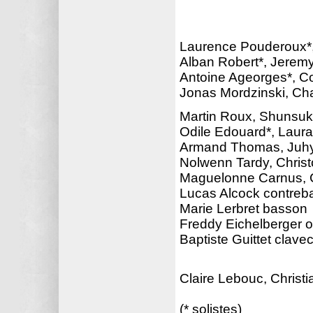
Laurence Pouderoux*,
Alban Robert*, Jeremy
Antoine Ageorges*, Co
Jonas Mordzinski, Cha
Martin Roux, Shunsuk
Odile Edouard*, Laur
Armand Thomas, Juhyu
Nolwenn Tardy, Christ
Maguelonne Carnus, C
Lucas Alcock contre
Marie Lerbret basson
Freddy Eichelberger 
Baptiste Guittet clavec
Claire Lebouc, Christi
(* solistes)