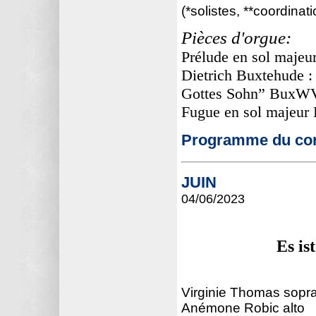
(*solistes, **coordinati
Pièces d'orgue:
Prélude en sol maje
Dietrich Buxtehude :
Gottes Sohn” BuxW
Fugue en sol majeu
Programme du con
JUIN
04/06
/2023
Es is
Virginie Thomas sopr
Anémone Robic alto