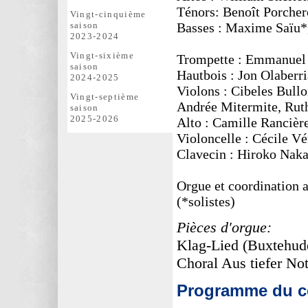
Ténors: Benoît Porcher
Vingt-cinquième
saison
Basses : Maxime Saïu*
2023-2024
Vingt-sixième
Trompette : Emmanuel
saison
Hautbois : Jon Olaberri
2024-2025
Violons : Cibeles Bull
Vingt-septième
Andrée Mitermite, Rut
saison
2025-2026
Alto : Camille Rancièr
Violoncelle : Cécile Vé
Clavecin : Hiroko Nak
Orgue et coordination a
(*solistes)
Pièces d'orgue:
Klag-Lied (Buxtehu
Choral Aus tiefer No
Programme du co