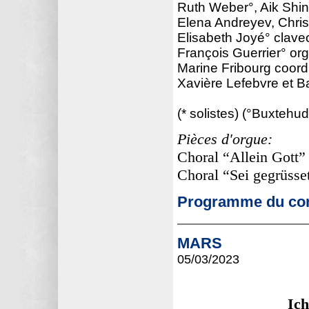
Ruth Weber°, Aik Shin
Elena Andreyev, Chris
Elisabeth Joyé° clave
François Guerrier° or
Marine Fribourg coordi
Xavière Lefebvre et B
(* solistes) (°Buxtehud
Pièces d'orgue:
Choral “Allein Got
Choral “Sei gegrüsse
Programme du con
MARS
05/03
/2023
Ich