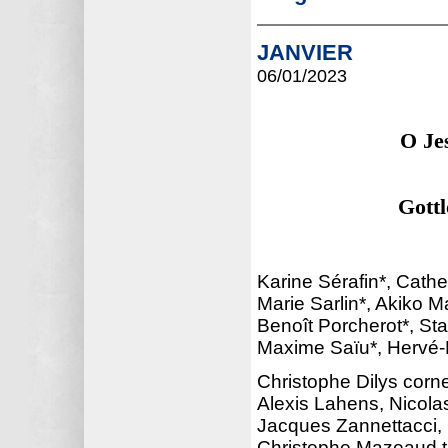
JANVIER
06/01
/2023
O Je
Gottl
Karine Sérafin*, Cath
Marie Sarlin*, Akiko M
Benoît Porcherot*, Sta
Maxime Saïu*, Hervé-
Christophe Dilys corn
Alexis Lahens, Nicol
Jacques Zannettacci, 
Christophe Mazeaud ta