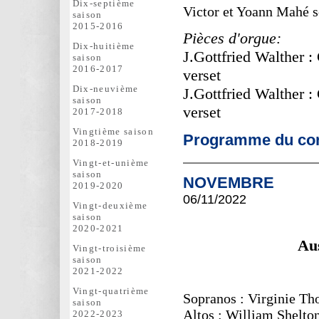
Dix-septième
Victor et Yoann Mahé s
saison
2015-2016
Pièces d'orgue:
Dix-huitième
J.Gottfried Walther :
saison
2016-2017
verset
Dix-neuvième
J.Gottfried Walther :
saison
verset
2017-2018
Vingtième saison
Programme du con
2018-2019
Vingt-et-unième
saison
NOVEMBRE
2019-2020
06/11
/2022
Vingt-deuxième
saison
2020-2021
Aus
Vingt-troisième
saison
2021-2022
Vingt-quatrième
Sopranos : Virginie Th
saison
Altos : William Shelt
2022-2023