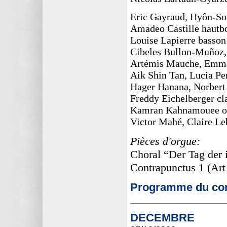
Eric Gayraud, Hyôn-So
Amadeo Castille hautbo
Louise Lapierre basson
Cibeles Bullon-Muñoz,
Artémis Mauche, Emmanu
Aik Shin Tan, Lucia Per
Hager Hanana, Norbert
Freddy Eichelberger cla
Kamran Kahnamouee o
Victor Mahé, Claire Le
Pièces d'orgue:
Choral “Der Tag der
Contrapunctus 1 (Ar
Programme du con
DECEMBRE