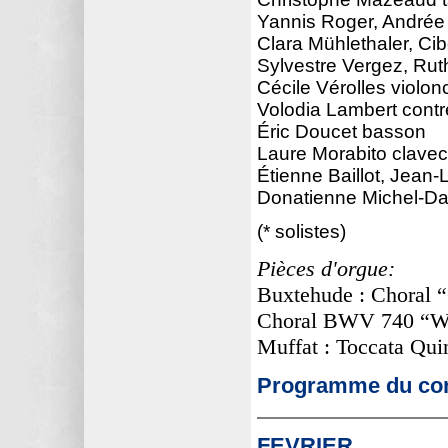
Yannis Roger, Andrée 
Clara Mühlethaler, Ci
Sylvestre Vergez, Rut
Cécile Vérolles violon
Volodia Lambert cont
Éric Doucet basson
Laure Morabito claveci
Étienne Baillot, Jean
Donatienne Michel-Da
(* solistes)
Pièces d'orgue:
Buxtehude : Choral “
Choral BWV 740 “Wir 
Muffat : Toccata Qui
Programme du con
FEVRIER