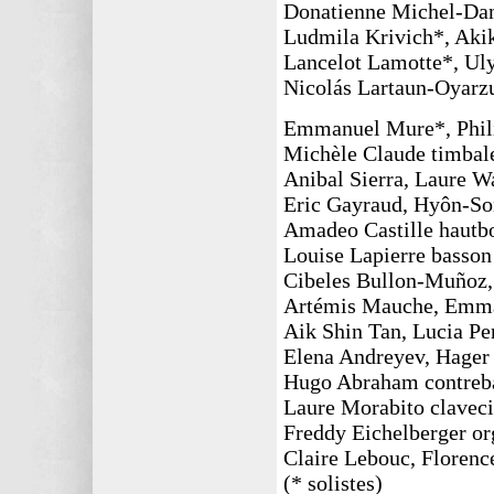
Donatienne Michel-Dan
Ludmila Krivich*, Akik
Lancelot Lamotte*, Uly
Nicolás Lartaun-Oyarzu
Emmanuel Mure*, Philip
Michèle Claude timbal
Anibal Sierra, Laure W
Eric Gayraud, Hyôn-So
Amadeo Castille hautbo
Louise Lapierre basson
Cibeles Bullon-Muñoz,
Artémis Mauche, Emmanu
Aik Shin Tan, Lucia Per
Elena Andreyev, Hager
Hugo Abraham contreb
Laure Morabito clavec
Freddy Eichelberger org
Claire Lebouc, Florenc
(* solistes)