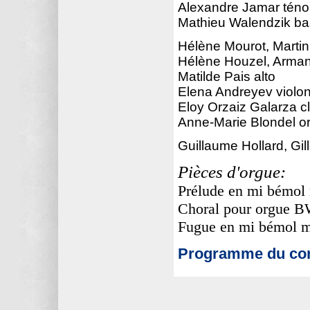
Alexandre Jamar téno
Mathieu Walendzik b
Hélène Mourot, Martin
Hélène Houzel, Arma
Matilde Pais alto
Elena Andreyev violonc
Eloy Orzaiz Galarza c
Anne-Marie Blondel o
Guillaume Hollard, Gil
Pièces d'orgue:
Prélude en mi bémo
Choral pour orgue B
Fugue en mi bémol 
Programme du con