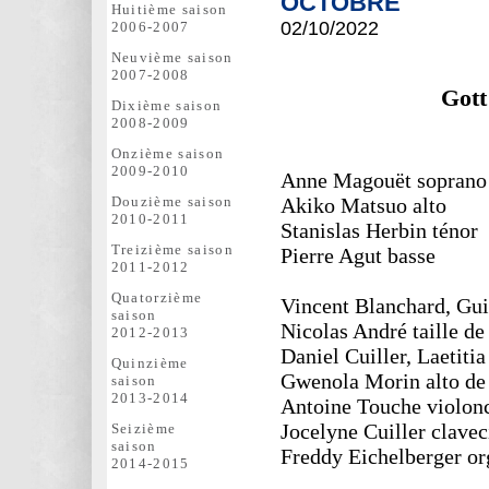
OCTOBRE
Huitième saison
02/10
/2022
2006-2007
Neuvième saison
2007-2008
Gott
Dixième saison
2008-2009
Onzième saison
2009-2010
Anne Magouët soprano
Akiko Matsuo alto
Douzième saison
2010-2011
Stanislas Herbin ténor
Treizième saison
Pierre Agut basse
2011-2012
Quatorzième
Vincent Blanchard, Gui
saison
Nicolas André taille de
2012-2013
Daniel Cuiller, Laetitia
Quinzième
Gwenola Morin alto de
saison
2013-2014
Antoine Touche violonc
Jocelyne Cuiller clavec
Seizième
saison
Freddy Eichelberger org
2014-2015